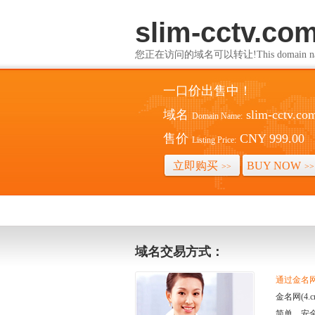
slim-cctv.co
您正在访问的域名可以转让!This domain name i
一口价出售中！
域名
slim-cctv.co
Domain Name:
售价
CNY 999.00
Listing Price:
立即购买
BUY NOW
>>
>>
域名交易方式：
通过金名网(
金名网(4
简单、安