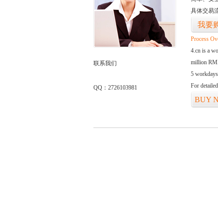
具体交易
我要
Process Ov
4.cn is a w
million RMB
联系我们
5 workdays
For detaile
QQ：2726103981
BUY 