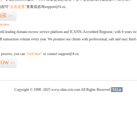
流程可
“点击这里”
查看或咨询support@4.cn。
购买
>>
erview:
orld leading domain escrow service platform and ICANN-Accredited Registrar, with 6 years ri
 transaction volume every year. We promise our clients with professional, safe and easy third-
.
d process, you can
“visit here”
or contact support@4.cn.
NOW
>>
Copyright © 1998 -2025 www.slim-cctv.com All Rights Reserved
51La